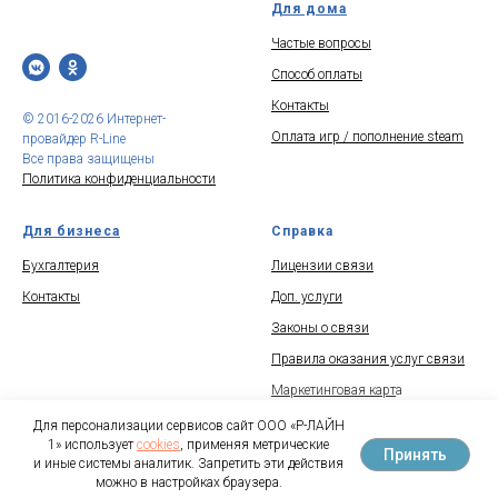
Для дома
Частые вопросы
Способ оплаты
Контакты
© 2016-2026 Интернет-
Оплата игр / пополнение steam
провайдер R-Line
Все права защищены
Политика конфиденциальности
Для бизнеса
Справка
Бухгалтерия
Лицензии связи
Контакты
Доп. услуги
Законы о связи
Правила оказания услуг связи
Маркетинговая карт
а
О компании
Для персонализации сервисов сайт ООО «Р-ЛАЙН
1» использует
cookies
, применяя метрические
Принять
и иные системы аналитик. Запретить эти действия
можно в настройках браузера.