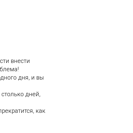
ости внести
облема!
дного дня, и вы
 столько дней,
прекратится, как