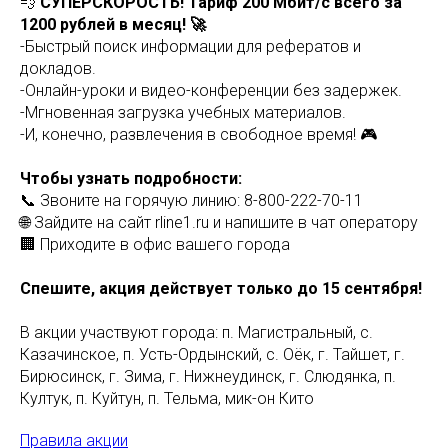
💨
СУПЕРСКОРОСТЬ! Тариф 200 Мбит/с всего за
1200 рублей в месяц! 🚀
-Быстрый поиск информации для рефератов и
докладов.
-Онлайн-уроки и видео-конференции без задержек.
-Мгновенная загрузка учебных материалов.
-И, конечно, развлечения в свободное время! 🎮
Чтобы узнать подробности:
📞 Звоните на горячую линию: 8-800-222-70-11
🌐 Зайдите на сайт rline1.ru и напишите в чат оператору
🏢 Приходите в офис вашего города
Спешите, акция действует только до 15 сентября!
В акции участвуют города: п. Магистральный, с.
Казачинское, п. Усть-Ордынский, с. Оёк, г. Тайшет, г.
Бирюсинск, г. Зима, г. Нижнеудинск, г. Слюдянка, п.
Култук, п. Куйтун, п. Тельма, мик-он Кито
Правила акции