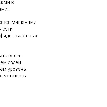
ками в
ами.
вятся мишенями
 сети,
онфиденциальных
ить более
ием своей
аем уровень
возможность