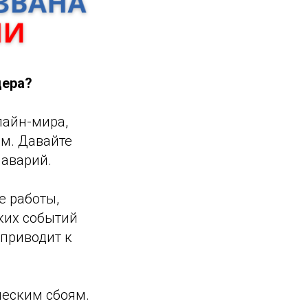
дера?
лайн-мира,
м. Давайте
аварий.
е работы,
аких событий
 приводит к
ческим сбоям.