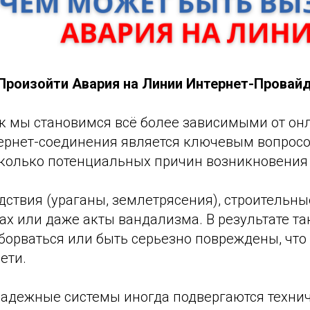
роизойти Авария на Линии Интернет-Провай
ак мы становимся всё более зависимыми от он
ернет-соединения является ключевым вопросо
колько потенциальных причин возникновения 
ствия (ураганы, землетрясения), строительны
ах или даже акты вандализма. В результате т
борваться или быть серьезно повреждены, что
ети.
адежные системы иногда подвергаются техни