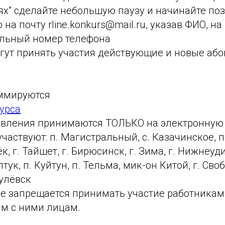
ях” сделайте небольшую паузу и начинайте по
 на почту rline.konkurs@mail.ru, указав ФИО, н
уальный номер телефона
огут принять участия действующие и новые аб
уммируются
урса
авления принимаются ТОЛЬКО на электронную
участвуют: п. Магистральный, с. Казачинское, п
к, г. Тайшет, г. Бирюсинск, г. Зима, г. Нижнеуди
тук, п. Куйтун, п. Тельма, мик-он Китой, г. Свобо
улёвск
ше запрещается принимать участие работникам
м с ними лицам.