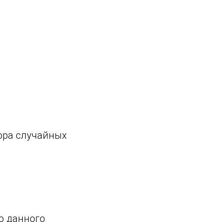
ора случайных
ию данного