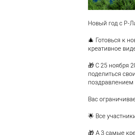
Новый год с Р-Л
🎄 Готовься к н
креативное вид
🎁 С 25 ноября 
поделиться сво
поздравлением 
Вас ограничива
🌟 Все участник
🎁 А 3 самые к