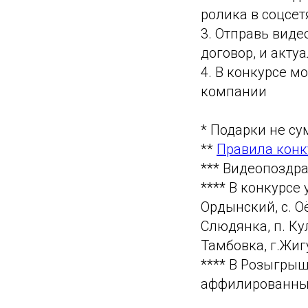
ролика в соцсет
3. Отправь видео
договор, и акт
4. В конкурсе м
компании
* Подарки не с
**
Правила конк
*** Видеопоздр
**** В конкурсе 
Ордынский, с. Оё
Слюдянка, п. Кул
Тамбовка, г.Жиг
**** В Розыгры
аффилированны