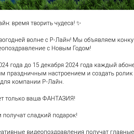
айн: время творить чудеса! ✨
овогодней волне с Р-Лайн! Мы объявляем конку
еопоздравление с Новым Годом!
2024 года до 15 декабря 2024 года каждый або
им праздничным настроением и создать ролик
для компании Р-Лайн.
ет только ваша ФАНТАЗИЯ!
и получат сладкий подарок!
реативные видеопоздравления получат главные