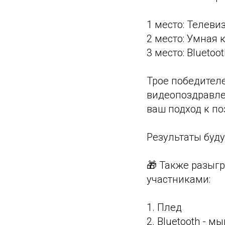
1 место: Телеви
2 место: Умная 
3 место: Blueto
Трое победителе
видеопоздравле
ваш подход к п
Результаты буду
🎁 Также разыг
участниками:
1. Плед
2. Bluetooth - м