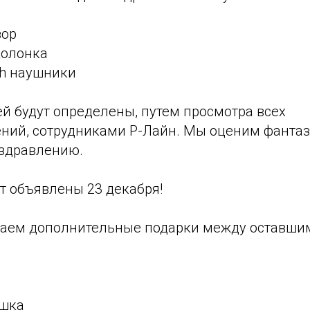
зор
колонка
oth наушники
й будут определены, путем просмотра всех
ний, сотрудниками Р-Лайн. Мы оценим фантаз
оздравлению.
т объявлены 23 декабря!
раем дополнительные подарки между оставши
ышка