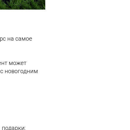
рс на самое
нент может
 с новогодним
 подарки: