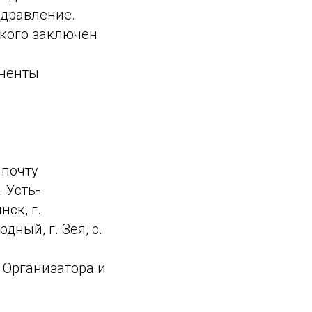
здравление.
а кого заключен
оненты
 почту
. Усть-
нск, г.
дный, г. Зея, с.
 Организатора и