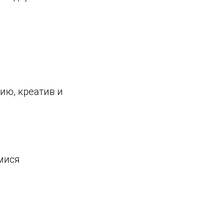
ию, креатив и
мися